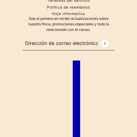
Términos del servicio
Política de reembolso
Hoja informativa
Sea el primero en recibir actualizaciones sobre
nuestra finca, promociones especiales y todo lo
relacionado con el cacao.
Dirección de correo electrónico
Este sitio está protegido por hCaptcha y se aplican
la P
Español
Selector de países