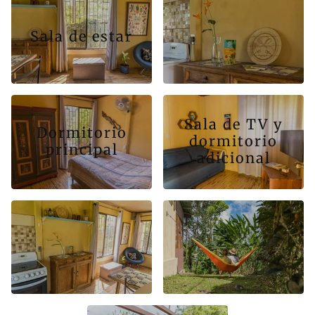
Sala de estar
Sala de TV y
Dormitorio
dormitorio
principal
adicional